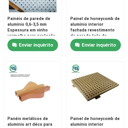
Painéis de parede de
Painel de honeycomb de
alumínio 0,6-3,5 mm
alumínio interior
Espessura em vinho
fachada revestimento
vermelho para proteção
de parede teto de
versátil e altura de visão
mármore decorativo
Enviar inquérito
Enviar inquérito
ajustável
grão
Panéis metálicos de
Painel de honeycomb de
alumínio art déco para
alumínio interior