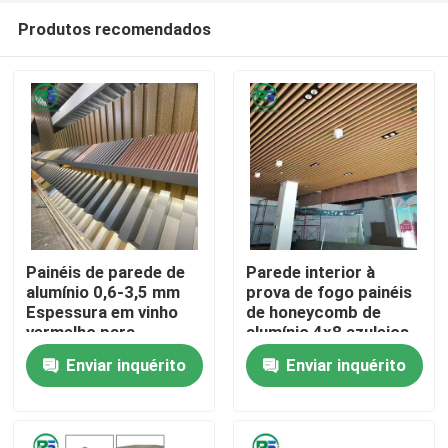
Produtos recomendados
Painéis de parede de
Parede interior à
alumínio 0,6-3,5 mm
prova de fogo painéis
Espessura em vinho
de honeycomb de
Casa
vermelho para
alumínio 4x8 azulejos
proteção versátil e
de alumínio
Enviar inquérito
Enviar inquérito
altura de visão
arquitetônicos regular
Produtos
ajustável
Show de RV