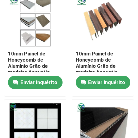
Sobre nós
Excursão da fábrica
10mm Painel de
10mm Painel de
Controle da qualidade
Honeycomb de
Honeycomb de
Alumínio Grão de
Alumínio Grão de
madeira Acoustic
madeira Acoustic
Contacte-nos
Enchimento Painel de
Enchimento Painel de
Enviar inquérito
Enviar inquérito
madeira 4x8
madeira 4x8
Peça umas citações
Painéis de parede de alumínio
Painel de alumínio do favo de mel