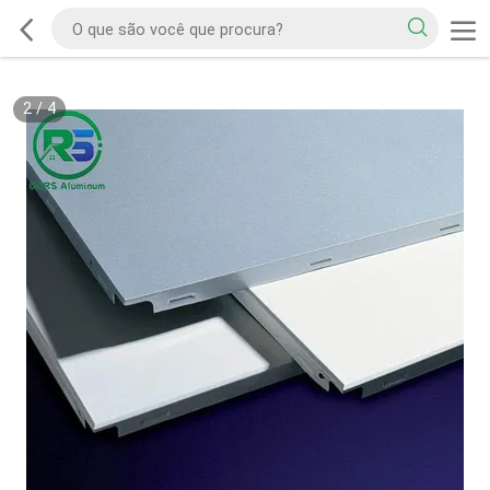
2
/
4