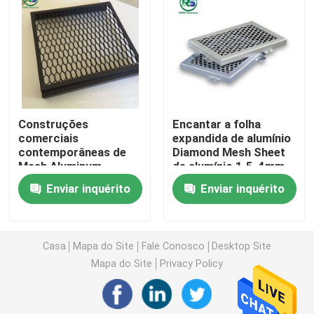
Teto suspendido do metal
Cerca de alumínio contemporânea
Construções
Encantar a folha
Grampo no teto do metal
comerciais
expandida de alumínio
contemporâneas de
Diamond Mesh Sheet
Mesh Aluminum
de alumínio 1.5-4mm
Sistema de alumínio da máscara de Sun
Expanded Sheet For
Enviar inquérito
Enviar inquérito
Telas decorativas de alumínio
Casa
Mapa do Site
Fale Conosco
Desktop Site
Trilhos de alumínio da escada
Mapa do Site
Privacy Policy
teto de alumínio da tira