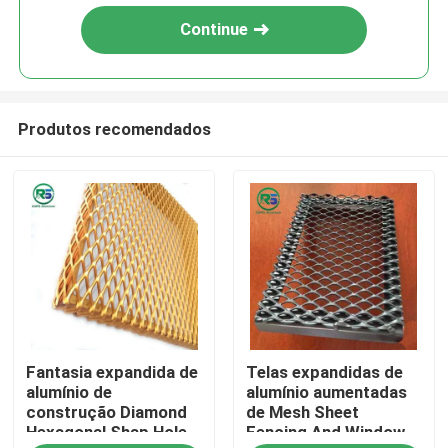
Continue
Produtos recomendados
Casa
Fantasia expandida de
Telas expandidas de
Produtos
alumínio de
alumínio aumentadas
construção Diamond
de Mesh Sheet
Hexagonal Shap Hole
Fencing And Window
Show de RV