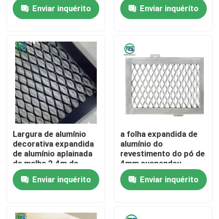
líquido da decoração
1.5-4mm
Enviar inquérito
Enviar inquérito
da folha do teto do
revestimento da
Sobre nós
fachada
Excursão da fábrica
Controle da qualidade
Contacte-nos
Largura de alumínio
a folha expandida de
decorativa expandida
alumínio do
Peça umas citações
de alumínio aplainada
revestimento do pó de
da malha 2.4m da
4mm suspendeu
folha de metal
telhas do teto do
Enviar inquérito
Enviar inquérito
Painéis de parede de alumínio
metal
Painel de alumínio do favo de mel