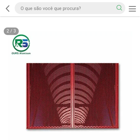
2
/
3